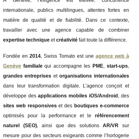
À Genève, l’exigence est élevée: concurrence
internationale, publics multilingues, attentes fortes en
matière de qualité et de fiabilité. Dans ce contexte,
travailler avec une agence capable de combiner
expertise technique
et
créativité
fait toute la différence.
Fondée en
2014
, Swiss Tomato est une
agence web à
Genève
familiale
qui accompagne les
PME
,
start-ups
,
grandes entreprises
et
organisations internationales
dans leur transformation digitale. L’agence conçoit et
développe des
applications mobiles iOS/Android
, des
sites web responsives
et des
boutiques e-commerce
optimisés pour la performance et le
référencement
naturel (SEO)
, ainsi que des solutions
AR/VR
sur
mesure pour des secteurs exigeants comme l’horlogerie