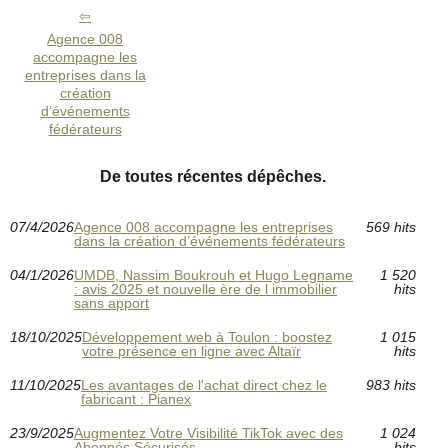
Agence 008
accompagne les
entreprises dans la
création
d’événements
fédérateurs
De toutes récentes dépêches.
07/4/2026
Agence 008 accompagne les entreprises
569 hits
dans la création d’événements fédérateurs
04/1/2026
UMDB, Nassim Boukrouh et Hugo Legname
1 520
: avis 2025 et nouvelle ère de l immobilier
hits
sans apport
18/10/2025
Développement web à Toulon : boostez
1 015
votre présence en ligne avec Altaïr
hits
11/10/2025
Les avantages de l'achat direct chez le
983 hits
fabricant : Pianex
23/9/2025
Augmentez Votre Visibilité TikTok avec des
1 024
Abonnés Sécurisés
hits