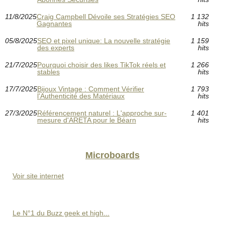
11/8/2025
Craig Campbell Dévoile ses Stratégies SEO
1 132
Gagnantes
hits
05/8/2025
SEO et pixel unique: La nouvelle stratégie
1 159
des experts
hits
21/7/2025
Pourquoi choisir des likes TikTok réels et
1 266
stables
hits
17/7/2025
Bijoux Vintage : Comment Vérifier
1 793
l'Authenticité des Matériaux
hits
27/3/2025
Référencement naturel : L'approche sur-
1 401
mesure d'ARETA pour le Béarn
hits
Microboards
Voir site internet
Le N°1 du Buzz geek et high...