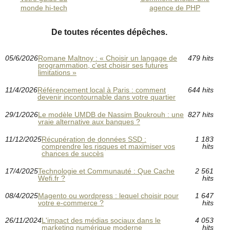
monde hi-tech
agence de PHP
De toutes récentes dépêches.
05/6/2026
Romane Maltnoy : « Choisir un langage de
479 hits
programmation, c'est choisir ses futures
limitations »
11/4/2026
Référencement local à Paris : comment
644 hits
devenir incontournable dans votre quartier
29/1/2026
Le modèle UMDB de Nassim Boukrouh : une
827 hits
vraie alternative aux banques ?
11/12/2025
Récupération de données SSD :
1 183
comprendre les risques et maximiser vos
hits
chances de succès
17/4/2025
Technologie et Communauté : Que Cache
2 561
Wefi.fr ?
hits
08/4/2025
Magento ou wordpress : lequel choisir pour
1 647
votre e-commerce ?
hits
26/11/2024
L'impact des médias sociaux dans le
4 053
marketing numérique moderne
hits