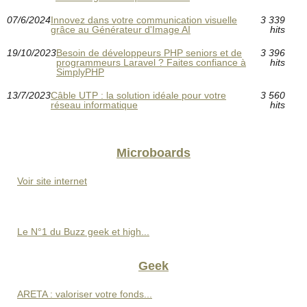
07/6/2024
Innovez dans votre communication visuelle
3 339
grâce au Générateur d'Image AI
hits
19/10/2023
Besoin de développeurs PHP seniors et de
3 396
programmeurs Laravel ? Faites confiance à
hits
SimplyPHP
13/7/2023
Câble UTP : la solution idéale pour votre
3 560
réseau informatique
hits
Microboards
Voir site internet
Le N°1 du Buzz geek et high...
Geek
ARETA : valoriser votre fonds...