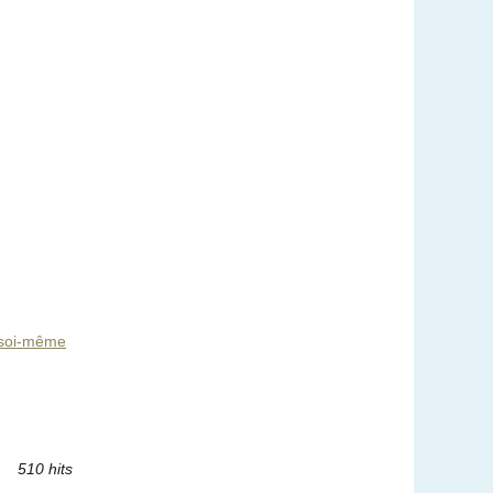
 soi-même
510 hits