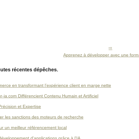
Apprenez à développer avec une form
outes récentes dépêches.
erce en transformant l’expérience client en marge nette
ia.com Différencient Contenu Humain et Artificiel
récision et Expertise
ter les sanctions des moteurs de recherche
ur un meilleur référencement local
veloppement d'applications grâce à l'IA