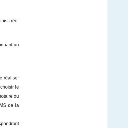
puis créer
donnant un
e réaliser
choisir le
notaire ou
CMS de la
spondront