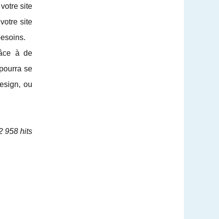
otre site
votre site
besoins.
râce à de
 pourra se
esign, ou
2 958 hits