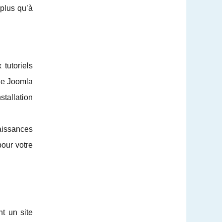
 plus qu’à
tutoriels
 de Joomla
stallation
aissances
our votre
t un site