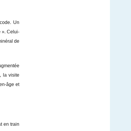
 code. Un
 ». Celui-
minéral de
 augmentée
la visite
yen-âge et
t en train