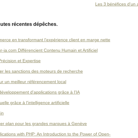
Les 3 bénéfices d'un
outes récentes dépêches.
erce en transformant l’expérience client en marge nette
ia.com Différencient Contenu Humain et Artificiel
récision et Expertise
ter les sanctions des moteurs de recherche
ur un meilleur référencement local
veloppement d'applications grâce à l'IA
lle grâce à l'intelligence artificielle
in
ier plan pour les grandes marques à Genève
ations with PHP: An Introduction to the Power of Open-