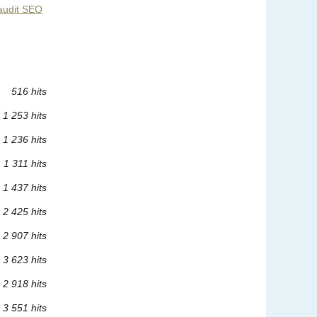
 audit SEO
516 hits
1 253 hits
1 236 hits
1 311 hits
1 437 hits
2 425 hits
2 907 hits
3 623 hits
2 918 hits
3 551 hits