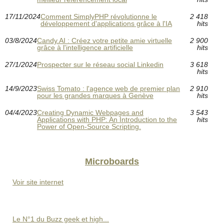
17/11/2024
Comment SimplyPHP révolutionne le
2 418
développement d'applications grâce à l'IA
hits
03/8/2024
Candy.AI : Créez votre petite amie virtuelle
2 900
grâce à l'intelligence artificielle
hits
27/1/2024
Prospecter sur le réseau social Linkedin
3 618
hits
14/9/2023
Swiss Tomato : l'agence web de premier plan
2 910
pour les grandes marques à Genève
hits
04/4/2023
Creating Dynamic Webpages and
3 543
Applications with PHP: An Introduction to the
hits
Power of Open-Source Scripting.
Microboards
Voir site internet
Le N°1 du Buzz geek et high...