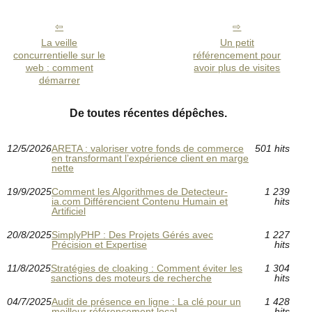
La veille
Un petit
concurrentielle sur le
référencement pour
web : comment
avoir plus de visites
démarrer
De toutes récentes dépêches.
12/5/2026
ARETA : valoriser votre fonds de commerce
501 hits
en transformant l’expérience client en marge
nette
19/9/2025
Comment les Algorithmes de Detecteur-
1 239
ia.com Différencient Contenu Humain et
hits
Artificiel
20/8/2025
SimplyPHP : Des Projets Gérés avec
1 227
Précision et Expertise
hits
11/8/2025
Stratégies de cloaking : Comment éviter les
1 304
sanctions des moteurs de recherche
hits
04/7/2025
Audit de présence en ligne : La clé pour un
1 428
meilleur référencement local
hits