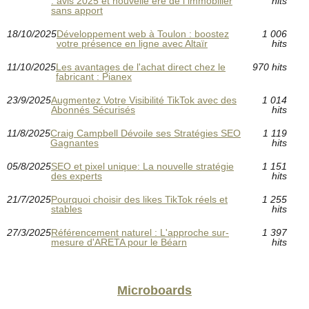
: avis 2025 et nouvelle ère de l immobilier
hits
sans apport
18/10/2025
Développement web à Toulon : boostez
1 006
votre présence en ligne avec Altaïr
hits
11/10/2025
Les avantages de l'achat direct chez le
970 hits
fabricant : Pianex
23/9/2025
Augmentez Votre Visibilité TikTok avec des
1 014
Abonnés Sécurisés
hits
11/8/2025
Craig Campbell Dévoile ses Stratégies SEO
1 119
Gagnantes
hits
05/8/2025
SEO et pixel unique: La nouvelle stratégie
1 151
des experts
hits
21/7/2025
Pourquoi choisir des likes TikTok réels et
1 255
stables
hits
27/3/2025
Référencement naturel : L'approche sur-
1 397
mesure d'ARETA pour le Béarn
hits
Microboards