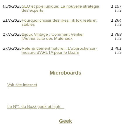
05/8/2025
SEO et pixel unique: La nouvelle stratégie
1 157
des experts
hits
21/7/2025
Pourquoi choisir des likes TikTok réels et
1 264
stables
hits
17/7/2025
Bijoux Vintage : Comment Vérifier
1 789
l'Authenticité des Matériaux
hits
27/3/2025
Référencement naturel : L'approche sur-
1 401
mesure d'ARETA pour le Béarn
hits
Microboards
Voir site internet
Le N°1 du Buzz geek et high...
Geek