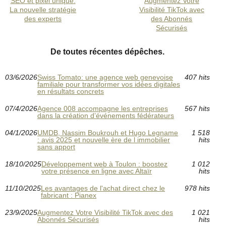
SEO et pixel unique:
Augmentez Votre
La nouvelle stratégie
Visibilité TikTok avec
des experts
des Abonnés
Sécurisés
De toutes récentes dépêches.
03/6/2026
Swiss Tomato: une agence web genevoise
407 hits
familiale pour transformer vos idées digitales
en résultats concrets
07/4/2026
Agence 008 accompagne les entreprises
567 hits
dans la création d’événements fédérateurs
04/1/2026
UMDB, Nassim Boukrouh et Hugo Legname
1 518
: avis 2025 et nouvelle ère de l immobilier
hits
sans apport
18/10/2025
Développement web à Toulon : boostez
1 012
votre présence en ligne avec Altaïr
hits
11/10/2025
Les avantages de l'achat direct chez le
978 hits
fabricant : Pianex
23/9/2025
Augmentez Votre Visibilité TikTok avec des
1 021
Abonnés Sécurisés
hits